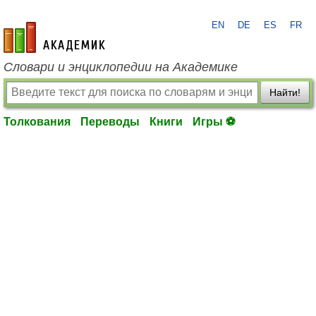
EN
DE
ES
FR
academic.ru
Словари и энциклопедии на Академике
Найти!
Толкования
Переводы
Книги
Игры ⚽