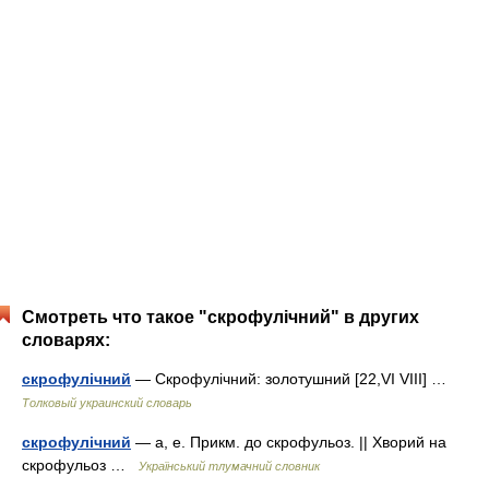
Смотреть что такое "скрофулічний" в других
словарях:
скрофулічний
— Скрофулічний: золотушний [22,VI VIII] …
Толковый украинский словарь
скрофулічний
— а, е. Прикм. до скрофульоз. || Хворий на
скрофульоз …
Український тлумачний словник