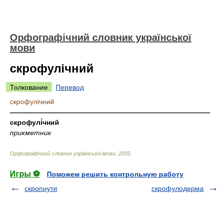
Орфографічний словник української
мови
скрофулічний
Толкование
Перевод
скрофулічний
—————————————————————————————
скрофулі́чний
прикметник
Орфографічний словник української мови
.
2005
.
Игры ⚽
Поможем решить контрольную работу
скропнути
скрофулодерма